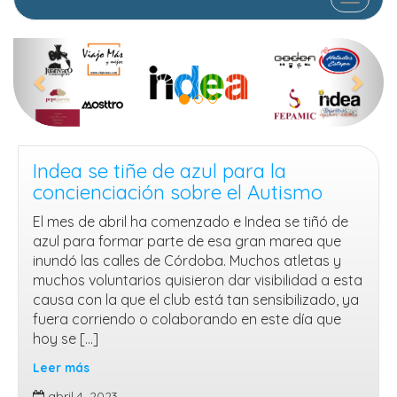
A
S
n
i
t
g
e
u
r
i
Indea se tiñe de azul para la
i
e
concienciación sobre el Autismo
o
n
r
t
El mes de abril ha comenzado e Indea se tiñó de
azul para formar parte de esa gran marea que
e
inundó las calles de Córdoba. Muchos atletas y
muchos voluntarios quisieron dar visibilidad a esta
causa con la que el club está tan sensibilizado, ya
fuera corriendo o colaborando en este día que
hoy se […]
Leer más
Indea
abril 4, 2023