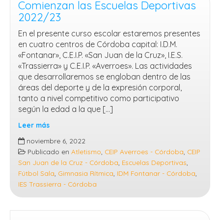
Comienzan las Escuelas Deportivas
2022/23
En el presente curso escolar estaremos presentes
en cuatro centros de Córdoba capital: I.D.M.
«Fontanar», C.E.I.P. «San Juan de la Cruz», I.E.S.
«Trassierra» y C.E.I.P. «Averroes». Las actividades
que desarrollaremos se engloban dentro de las
áreas del deporte y de la expresión corporal,
tanto a nivel competitivo como participativo
según la edad a la que […]
Leer más
Comienzan
noviembre 6, 2022
las
Publicado en
Atletismo
,
CEIP Averroes - Córdoba
,
CEIP
Escuelas
San Juan de la Cruz - Córdoba
,
Escuelas Deportivas
,
Deportivas
Fútbol Sala
,
Gimnasia Rítmica
,
IDM Fontanar - Córdoba
,
2022/23
IES Trassierra - Córdoba