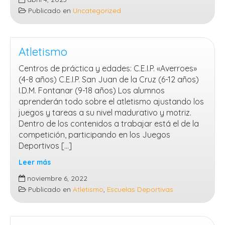
se
Publicado en
Uncategorized
tiñe
de
azul
para
Atletismo
la
Centros de práctica y edades: C.E.I.P. «Averroes»
concienciación
(4-8 años) C.E.I.P. San Juan de la Cruz (6-12 años)
sobre
I.D.M. Fontanar (9-18 años) Los alumnos
el
aprenderán todo sobre el atletismo ajustando los
Autismo
juegos y tareas a su nivel madurativo y motriz.
Dentro de los contenidos a trabajar está el de la
competición, participando en los Juegos
Deportivos […]
Leer más
Atletismo
noviembre 6, 2022
Publicado en
Atletismo
,
Escuelas Deportivas