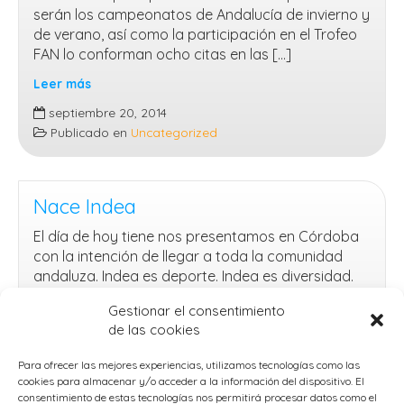
serán los campeonatos de Andalucía de invierno y
de verano, así como la participación en el Trofeo
FAN lo conforman ocho citas en las […]
Leer más
Indea
septiembre 20, 2014
se
Publicado en
Uncategorized
lanza
a
la
piscina
Nace Indea
El día de hoy tiene nos presentamos en Córdoba
con la intención de llegar a toda la comunidad
andaluza. Indea es deporte. Indea es diversidad.
Indea es formación. Indea es competición. El
Gestionar el consentimiento
presidente del club, Aldir Fernández, te da la
de las cookies
bienvenida con la siguiente carta: Lee la carta
Leer más
Para ofrecer las mejores experiencias, utilizamos tecnologías como las
cookies para almacenar y/o acceder a la información del dispositivo. El
Nace
septiembre 17, 2014
consentimiento de estas tecnologías nos permitirá procesar datos como el
Indea