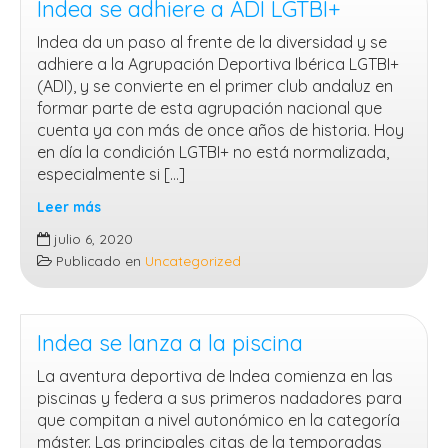
Indea se adhiere a ADI LGTBI+
Indea da un paso al frente de la diversidad y se
adhiere a la Agrupación Deportiva Ibérica LGTBI+
(ADI), y se convierte en el primer club andaluz en
formar parte de esta agrupación nacional que
cuenta ya con más de once años de historia. Hoy
en día la condición LGTBI+ no está normalizada,
especialmente si […]
Leer más
Indea
julio 6, 2020
se
Publicado en
Uncategorized
adhiere
a
ADI
LGTBI+
Indea se lanza a la piscina
La aventura deportiva de Indea comienza en las
piscinas y federa a sus primeros nadadores para
que compitan a nivel autonómico en la categoría
máster. Las principales citas de la temporadas