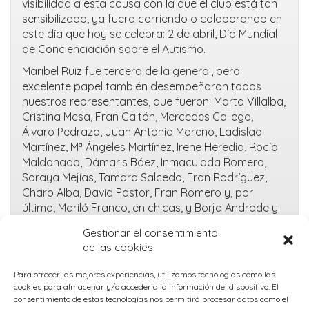
visibilidad a esta causa con la que el club está tan
sensibilizado, ya fuera corriendo o colaborando en
este día que hoy se celebra: 2 de abril, Día Mundial
de Concienciación sobre el Autismo.
Maribel Ruiz fue tercera de la general, pero
excelente papel también desempeñaron todos
nuestros representantes, que fueron: Marta Villalba,
Cristina Mesa, Fran Gaitán, Mercedes Gallego,
Álvaro Pedraza, Juan Antonio Moreno, Ladislao
Martínez, Mª Ángeles Martínez, Irene Heredia, Rocío
Maldonado, Dámaris Báez, Inmaculada Romero,
Soraya Mejías, Tamara Salcedo, Fran Rodríguez,
Charo Alba, David Pastor, Fran Romero y, por
último, Mariló Franco, en chicas, y Borja Andrade y
Antonio Villalba, en chicos, que entraron en el top 5
Gestionar el consentimiento
de la general.
de las cookies
¡Somos azules!
Para ofrecer las mejores experiencias, utilizamos tecnologías como las
abril 4, 2023
cookies para almacenar y/o acceder a la información del dispositivo. El
Publicado en
Uncategorized
consentimiento de estas tecnologías nos permitirá procesar datos como el