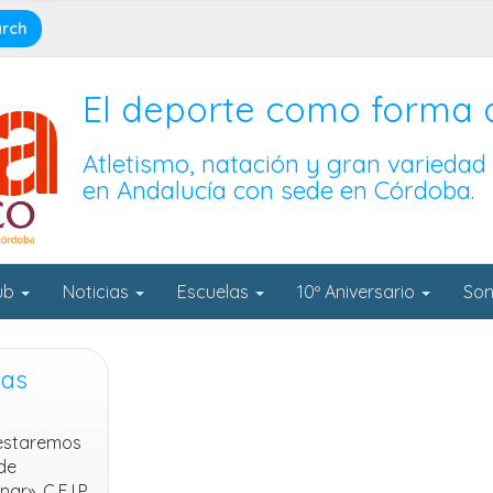
El deporte como forma 
Atletismo, natación y gran variedad
en Andalucía con sede en Córdoba.
lub
Noticias
Escuelas
10º Aniversario
Son
las
 estaremos
de
r», C.E.I.P.