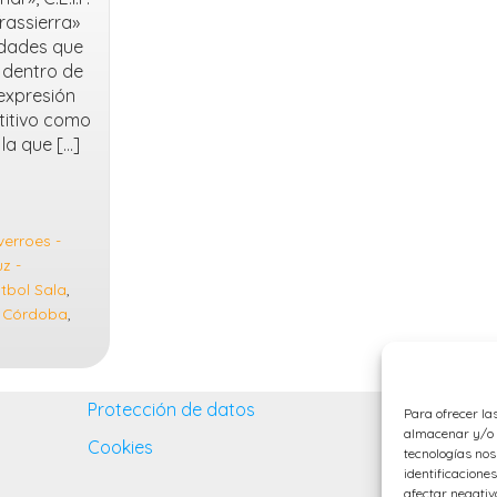
Trassierra»
vidades que
 dentro de
 expresión
titivo como
la que […]
verroes -
z -
tbol Sala
,
- Córdoba
,
Protección de datos
Para ofrecer la
almacenar y/o a
Cookies
tecnologías no
identificaciones
afectar negativ