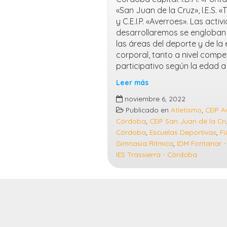
«San Juan de la Cruz», I.E.S. «
y C.E.I.P. «Averroes». Las acti
desarrollaremos se engloban
las áreas del deporte y de la
corporal, tanto a nivel compe
participativo según la edad a 
Leer más
Comienzan
noviembre 6, 2022
las
Publicado en
Atletismo
,
CEIP A
Escuelas
Córdoba
,
CEIP San Juan de la Cru
Deportivas
Córdoba
,
Escuelas Deportivas
,
Fú
2022/23
Gimnasia Rítmica
,
IDM Fontanar 
IES Trassierra - Córdoba