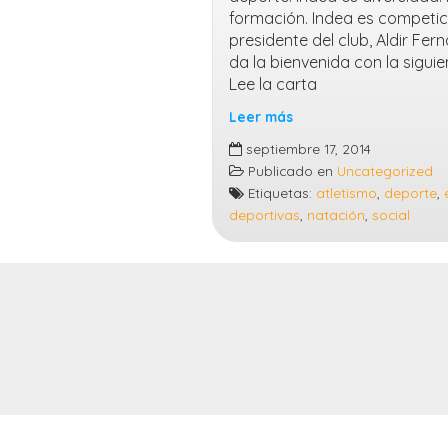
formación. Indea es competici
presidente del club, Aldir Fer
da la bienvenida con la siguie
Lee la carta
Leer más
Nace
septiembre 17, 2014
Indea
Publicado en
Uncategorized
Etiquetas:
atletismo
,
deporte
,
deportivas
,
natación
,
social