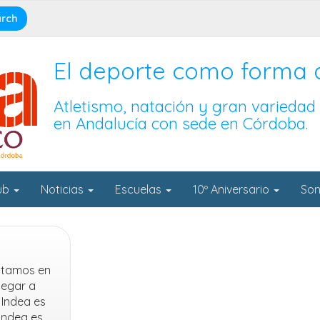
El deporte como forma 
Atletismo, natación y gran variedad
en Andalucía con sede en Córdoba.
lub
Noticias
Escuelas
10º Aniversario
Son
entamos en
legar a
 Indea es
 Indea es