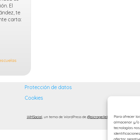
ón. El
nández, te
nte carta:
escuelas
Protección de datos
Cookies
Para ofrecer la
IAMSocial
, un tema de WordPress de
@aicragellebasi
almacenar y/o a
tecnologías no
identificaciones
afectar negativ