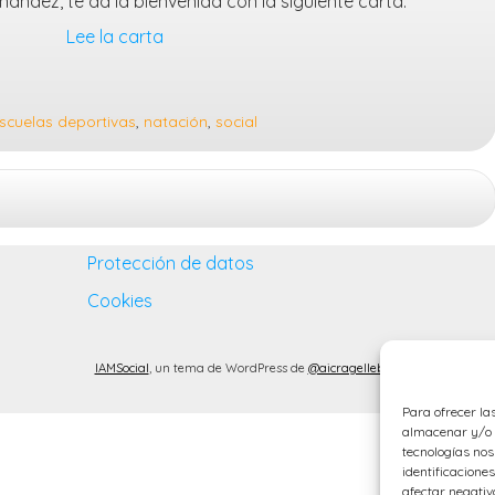
ernández, te da la bienvenida con la siguiente carta:
Lee la carta
scuelas deportivas
,
natación
,
social
Protección de datos
Cookies
IAMSocial
, un tema de WordPress de
@aicragellebasi
Para ofrecer la
almacenar y/o a
tecnologías no
identificaciones
afectar negativ