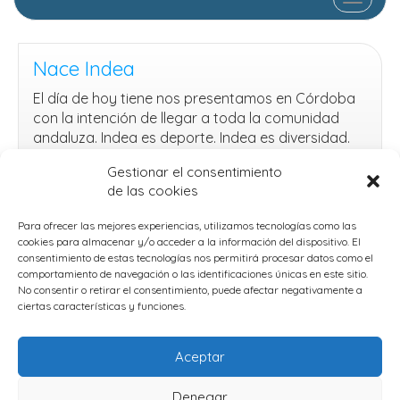
Nace Indea
El día de hoy tiene nos presentamos en Córdoba
con la intención de llegar a toda la comunidad
andaluza. Indea es deporte. Indea es diversidad.
Indea es formación. Indea es competición. El
Gestionar el consentimiento
presidente del club, Aldir Fernández, te da la
de las cookies
bienvenida con la siguiente carta: Lee la carta
Leer más
Para ofrecer las mejores experiencias, utilizamos tecnologías como las
Nace
cookies para almacenar y/o acceder a la información del dispositivo. El
septiembre 17, 2014
consentimiento de estas tecnologías nos permitirá procesar datos como el
Indea
Publicado en
Uncategorized
comportamiento de navegación o las identificaciones únicas en este sitio.
No consentir o retirar el consentimiento, puede afectar negativamente a
Etiquetas:
atletismo
,
deporte
,
escuelas deportivas
,
ciertas características y funciones.
natación
,
social
Aceptar
Protección de datos
Denegar