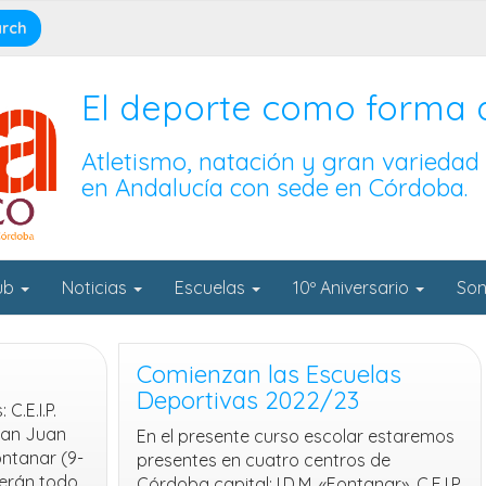
El deporte como forma 
Atletismo, natación y gran variedad
en Andalucía con sede en Córdoba.
lub
Noticias
Escuelas
10º Aniversario
Son
Comienzan las Escuelas
Deportivas 2022/23
C.E.I.P.
 San Juan
En el presente curso escolar estaremos
ontanar (9-
presentes en cuatro centros de
erán todo
Córdoba capital: I.D.M. «Fontanar», C.E.I.P.