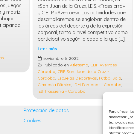
los juegos
«San Juan de la Cruz», I.E.S. «Trassierra»
 y motriz.
y C.E.I.P. «Averroes». Las actividades que
rabajar
desarrollaremos se engloban dentro de
rticipando
las áreas del deporte y de la expresión
corporal, tanto a nivel competitivo como
participativo según la edad a la que […]
Leer más
Comienzan
as
noviembre 6, 2022
las
Publicado en
Atletismo
,
CEIP Averroes -
Escuelas
Córdoba
,
CEIP San Juan de la Cruz -
Deportivas
Córdoba
,
Escuelas Deportivas
,
Fútbol Sala
,
2022/23
Gimnasia Rítmica
,
IDM Fontanar - Córdoba
,
IES Trassierra - Córdoba
Protección de datos
Para ofrecer la
almacenar y/o a
Cookies
tecnologías no
identificaciones
afectar negativ