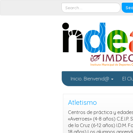
Inicio. Bienvenid@
El C
Atletismo
Centros de práctica y edades: 
«Averroes» (4-8 años) C.E.I.P.
de la Cruz (6-12 años) I.D.M. F
18 años) Los alumnos aprend