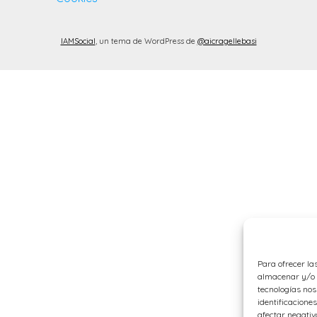
IAMSocial
, un tema de WordPress de
@aicragellebasi
Para ofrecer la
almacenar y/o a
tecnologías no
identificaciones
afectar negativ