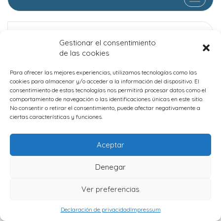
Proceso electoral
Gestionar el consentimiento
Calendario electoral
de las cookies
Censo electoral
Candidaturas presentadas
Para ofrecer las mejores experiencias, utilizamos tecnologías como las
cookies para almacenar y/o acceder a la información del dispositivo. El
Resultados
consentimiento de estas tecnologías nos permitirá procesar datos como el
de las elecciones
comportamiento de navegación o las identificaciones únicas en este sitio.
No consentir o retirar el consentimiento, puede afectar negativamente a
ciertas características y funciones.
Protección de datos
Aceptar
Cookies
Denegar
IAMSocial
, un tema de WordPress de
@aicragellebasi
Ver preferencias
Declaración de privacidad
Impressum