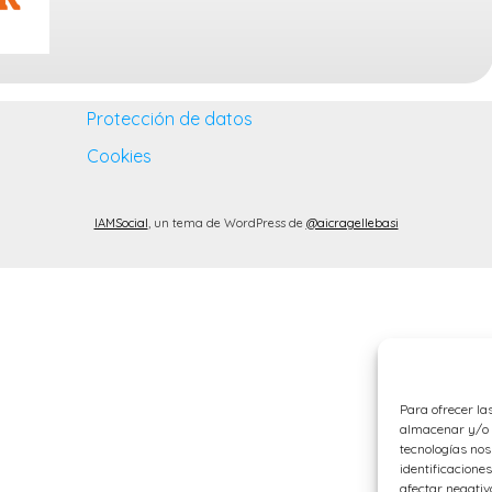
Protección de datos
Cookies
IAMSocial
, un tema de WordPress de
@aicragellebasi
Para ofrecer la
almacenar y/o a
tecnologías no
identificaciones
afectar negativ