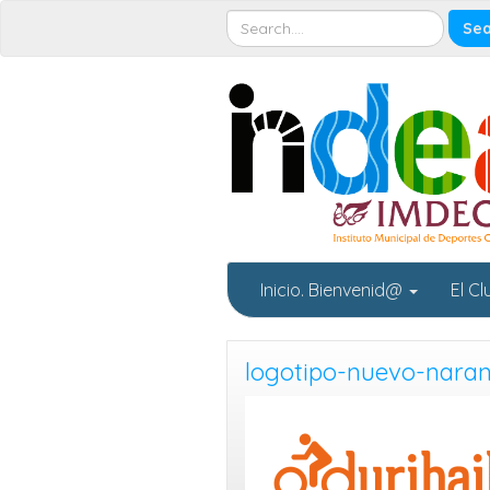
Inicio. Bienvenid@
El C
logotipo-nuevo-naran